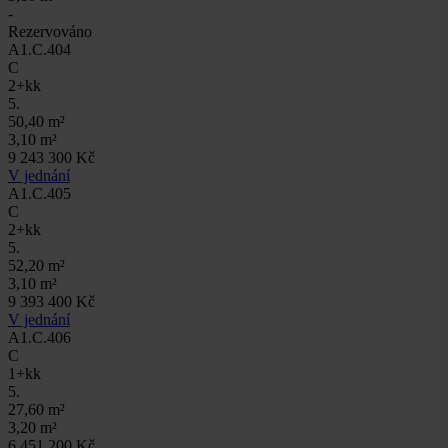
-
Rezervováno
A1.C.404
C
2+kk
5.
50,40 m²
3,10 m²
9 243 300 Kč
V jednání
A1.C.405
C
2+kk
5.
52,20 m²
3,10 m²
9 393 400 Kč
V jednání
A1.C.406
C
1+kk
5.
27,60 m²
3,20 m²
6 451 200 Kč