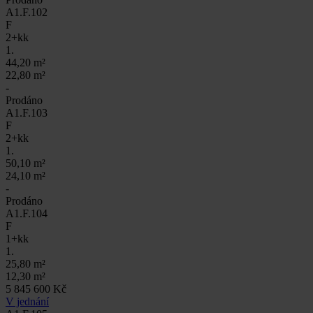
A1.F.102
F
2+kk
1.
44,20 m²
22,80 m²
-
Prodáno
A1.F.103
F
2+kk
1.
50,10 m²
24,10 m²
-
Prodáno
A1.F.104
F
1+kk
1.
25,80 m²
12,30 m²
5 845 600 Kč
V jednání