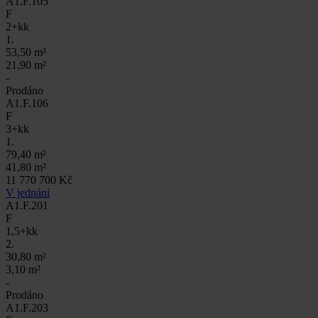
A1.F.105
F
2+kk
1.
53,50 m²
21,90 m²
-
Prodáno
A1.F.106
F
3+kk
1.
79,40 m²
41,80 m²
11 770 700 Kč
V jednání
A1.F.201
F
1,5+kk
2.
30,80 m²
3,10 m²
-
Prodáno
A1.F.203