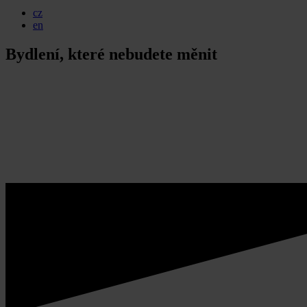
cz
en
Bydlení
, které nebudete měnit