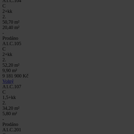
A1.C.104
C
2+kk
2.
50,70 m²
20,40 m²
-
Prodáno
A1.C.105
C
2+kk
2.
52,20 m²
9,90 m²
9 181 900 Kč
Volný
A1.C.107
C
1,5+kk
2.
34,20 m²
5,80 m²
-
Prodáno
A1.C.201