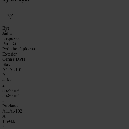
Byt
Jádro
Dispozice
Podlaží
Podlahová plocha
Exterier
Cena s DPH
Stav
A1.A.-101
A
4+kk
2.
85,40 m²
55,80 m²
-
Prodáno
A1.A.-102
A
1,5+kk
2.