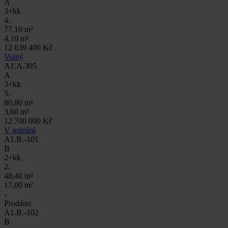
A
3+kk
4.
77,10 m²
4,10 m²
12 639 400 Kč
Volný
A1.A.305
A
3+kk
5.
80,80 m²
3,60 m²
12 700 000 Kč
V jednání
A1.B.-101
B
2+kk
2.
48,40 m²
17,00 m²
-
Prodáno
A1.B.-102
B