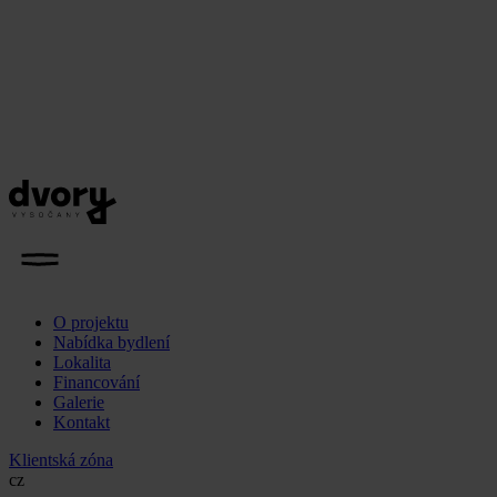
O projektu
Nabídka bydlení
Lokalita
Financování
Galerie
Kontakt
Klientská zóna
cz