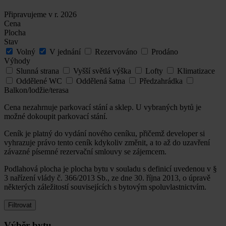
Připravujeme v r. 2026
Cena
Plocha
Stav
Volný
V jednání
Rezervováno
Prodáno
Výhody
Slunná strana
Vyšší světlá výška
Lofty
Klimatizace
Oddělené WC
Oddělená šatna
Předzahrádka
Balkon/lodžie/terasa
Cena nezahrnuje parkovací stání a sklep. U vybraných bytů je
možné dokoupit parkovací stání.
Ceník je platný do vydání nového ceníku, přičemž developer si
vyhrazuje právo tento ceník kdykoliv změnit, a to až do uzavření
závazné písemné rezervační smlouvy se zájemcem.
Podlahová plocha je plocha bytu v souladu s definicí uvedenou v §
3 nařízení vlády č. 366/2013 Sb., ze dne 30. října 2013, o úpravě
některých záležitostí souvisejících s bytovým spoluvlastnictvím.
Filtrovat
Výběr bytu