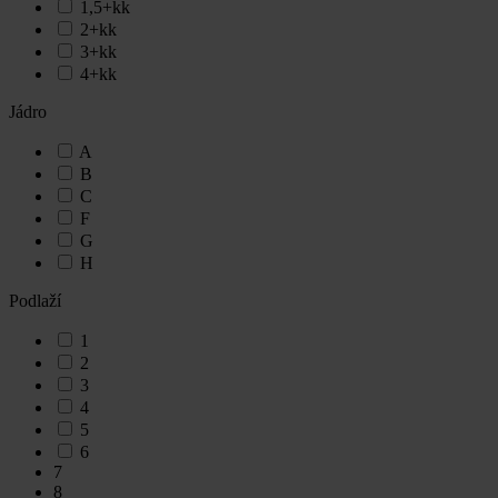
1,5+kk
2+kk
3+kk
4+kk
Jádro
A
B
C
F
G
H
Podlaží
1
2
3
4
5
6
7
8