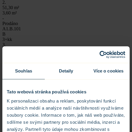
2.
51,30 m²
3,60 m²
-
Prodáno
A1.B.101
B
3+kk
3.
61,40 m²
5,20 m²
-
Prodáno
Souhlas
Detaily
Více o cookies
A1.B.102
B
1+kk
3.
Tato webová stránka používá cookies
27,40 m²
3,60 m²
K personalizaci obsahu a reklam, poskytování funkcí
-
sociálních médií a analýze naší návštěvnosti využíváme
Prodáno
A1.B.103
soubory cookie. Informace o tom, jak náš web používáte,
B
sdílíme se svými partnery pro sociální média, inzerci a
1,5+kk
analýzy. Partneři tyto údaje mohou zkombinovat s
3.