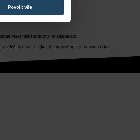
Povolit vše
ísemné rezervační smlouvy se zájemcem.
h záležitostí souvisejících s bytovým spoluvlastnictvím.