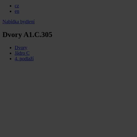
cz
en
Nabídka bydlení
Dvory A1.C.305
Dvory
Jádro C
4. podlaží