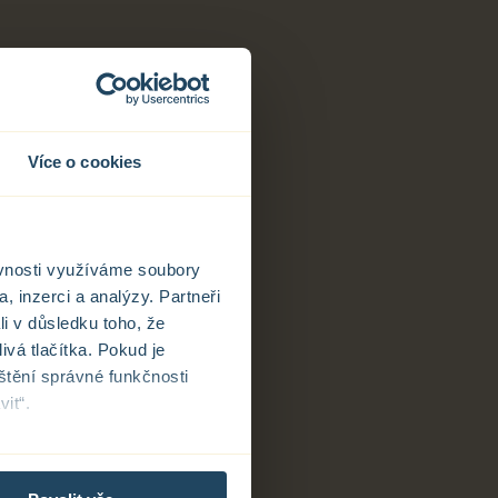
ne 30. října 2013, o úpravě některých záležitostí
oluvlastnictvím.
Více o cookies
ěvnosti využíváme soubory
, inzerci a analýzy. Partneři
li v důsledku toho, že
ivá tlačítka. Pokud je
štění správné funkčnosti
it“.