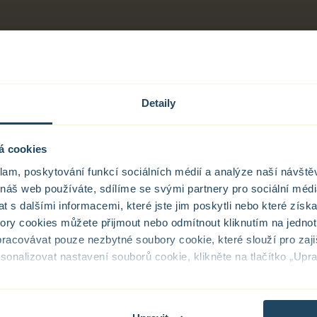
vlády č. 366/2013 Sb., ze d
souvisejících s bytovým sp
Detaily
á cookies
klam, poskytování funkcí sociálních médií a analýze naší návšt
 náš web používáte, sdílíme se svými partnery pro sociální média
 s dalšími informacemi, které jste jim poskytli nebo které získa
bory cookies můžete přijmout nebo odmítnout kliknutím na jednotl
blíž
racovávat pouze nezbytné soubory cookie, které slouží pro zaji
nalizovat nastavení souborů cookie, klikněte na tlačítko „Uprav
mu bydlení
sobních údajů – COOKIES