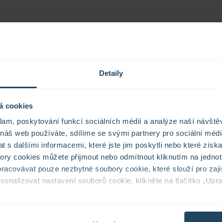
Detaily
á cookies
klam, poskytování funkcí sociálních médií a analýze naší návšt
 náš web používáte, sdílíme se svými partnery pro sociální média
 s dalšími informacemi, které jste jim poskytli nebo které získa
bory cookies můžete přijmout nebo odmítnout kliknutím na jednotl
racovávat pouze nezbytné soubory cookie, které slouží pro zaji
nalizovat nastavení souborů cookie, klikněte na tlačítko „Uprav
sobních údajů – COOKIES