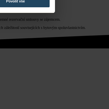
Povolit vše
ísemné rezervační smlouvy se zájemcem.
h záležitostí souvisejících s bytovým spoluvlastnictvím.