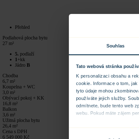
Přehled
Podlahová plocha bytu
27 m²
Souhlas
5.
podlaží
1
+kk
Jádro
B
Tato webová stránka použív
Chodba
K personalizaci obsahu a re
6,7 m²
cookie. Informace o tom, jak
Koupelna + WC
tyto údaje mohou zkombinovat
3,0 m²
Obývací pokoj + KK
používáte jejich služby. Sou
16,8 m²
odmítnete, bude tento web zp
Balkon
webu. Pokud máte zájem perso
3,6 m²
Užitná plocha bytu
26,4 m²
Cena s DPH
Informace o zpracování o
6 549 000 Kč