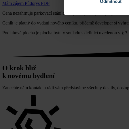
Odmítnout
Mám zájem
Půdorys PDF
Cena nezahrnuje parkovací stání a sklep. U vybraných bytů je možné 
Ceník je platný do vydání nového ceníku, přičemž developer si vyhra
Podlahová plocha je plocha bytu v souladu s definicí uvedenou v § 3 n
O krok blíž
k novému bydlení
Zanechte nám kontakt a rádi vám představíme všechny detaily, dostupn