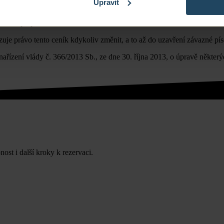
Upravit
dokoupit parkovací stání.
zuje právo tento ceník kdykoliv změnit, a to až do uzavření závazné p
ařízení vlády č. 366/2013 Sb., ze dne 30. října 2013, o úpravě některýc
ost i další kroky k rezervaci.