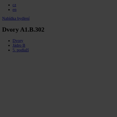
cz
en
Nabídka bydlení
Dvory A1.B.302
Dvory
Jádro B
5. podlaží