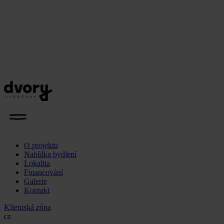
O projektu
Nabídka bydlení
Lokalita
Financování
Galerie
Kontakt
Klientská zóna
cz