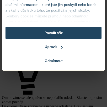
dalšími informacemi, které jste jim poskytli nebo které
O krok blíž
získali v důsledku toho, že používáte jejich služby.
k novému bydlení
Soubory cookies můžete přijmout nebo odmítnout
kliknutím na jednotlivá tlačítka. Pokud je odmítnete, bude
Zanechte nám kontakt a rádi vám představíme všechny detaily,
tento web zpracovávat pouze nezbytné soubory cookie,
dostupnost i další kroky k rezervaci.
Povolit vše
které slouží pro zajištění správné funkčnosti webu.
Pokud máte zájem personalizovat nastavení souborů
cookie, klikněte na tlačítko „Upravit“.
Upravit
Odmítnout
Informace o zpracování osobních údajů – COOKIES
Omlouváme se, ale zprávu se nepodařilo odeslat. Zkuste to prosím
znovu později.
Děkujeme! Vaše zpráva byla úspěšně odeslána. Brzy se vám