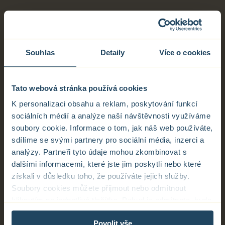
Souhlas
Detaily
Více o cookies
Tato webová stránka používá cookies
K personalizaci obsahu a reklam, poskytování funkcí
sociálních médií a analýze naší návštěvnosti využíváme
soubory cookie. Informace o tom, jak náš web používáte,
sdílíme se svými partnery pro sociální média, inzerci a
analýzy. Partneři tyto údaje mohou zkombinovat s
dalšími informacemi, které jste jim poskytli nebo které
získali v důsledku toho, že používáte jejich služby.
Soubory cookies můžete přijmout nebo odmítnout
kliknutím na jednotlivá tlačítka. Pokud je odmítnete, bude
tento web zpracovávat pouze nezbytné soubory cookie,
Povolit vše
které slouží pro zajištění správné funkčnosti webu.