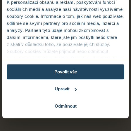
K personalizaci obsahu a reklam, poskytování funkcí
sociálních médií a analýze naší návštěvnosti využíváme
soubory cookie. Informace o tom, jak náš web používáte,
sdílíme se svými partnery pro sociální média, inzerci a
analýzy. Partneři tyto údaje mohou zkombinovat s
dalšími informacemi, které jste jim poskytli nebo které
získali v důsledku toho, že používáte jejich služby.
Soubory cookies můžete přijmout nebo odmítnout
kliknutím na jednotlivá tlačítka. Pokud je odmítnete, bude
tento web zpracovávat pouze nezbytné soubory cookie,
Povolit vše
které slouží pro zajištění správné funkčnosti webu.
Every team member is
Pokud máte zájem personalizovat nastavení souborů
cookie, klikněte na tlačítko „Upravit“.
an expert in their field,
Upravit
so you can focus on
Odmítnout
Informace o zpracování osobních údajů – COOKIES
the only thing that