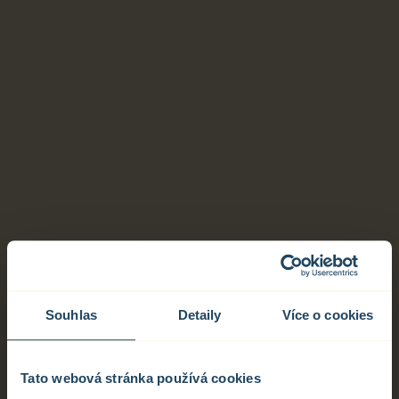
Monika considered sufficient storage, smart layouts
and flexibility for different life situations. This
makes the apartments comfortable to live in now
and for years to come. They will also advise you on
the selection of standard or premium materials and
features for your new apartment.
Monika Zvercová
Client Change Coordinator
monika.zvercova@corwin.cz
+421 905 297 970
Souhlas
Detaily
Více o cookies
Client Zone
Tato webová stránka používá cookies