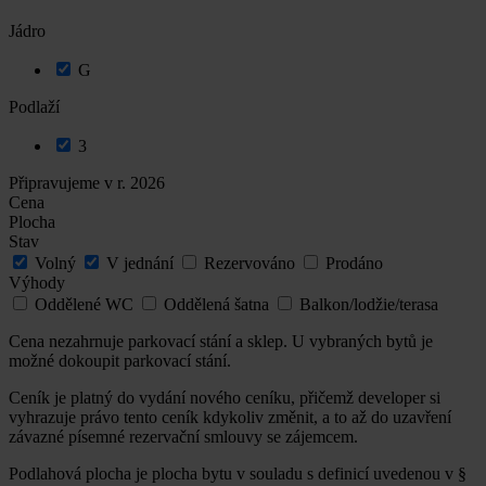
Jádro
G
Podlaží
3
Připravujeme v r. 2026
Cena
Plocha
Stav
Volný
V jednání
Rezervováno
Prodáno
Výhody
Oddělené WC
Oddělená šatna
Balkon/lodžie/terasa
Cena nezahrnuje parkovací stání a sklep. U vybraných bytů je
možné dokoupit parkovací stání.
Ceník je platný do vydání nového ceníku, přičemž developer si
vyhrazuje právo tento ceník kdykoliv změnit, a to až do uzavření
závazné písemné rezervační smlouvy se zájemcem.
Podlahová plocha je plocha bytu v souladu s definicí uvedenou v §