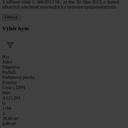
3 nařízení vlády č. 366/2013 Sb., ze dne 30. října 2013, o úpravě
některých záležitostí souvisejících s bytovým spoluvlastnictvím.
Filtrovat
Výběr bytu
Byt
Jádro
Dispozice
Podlaží
Podlahová plocha
Exterier
Cena s DPH
Stav
A1.G.201
G
1+kk
3.
28,80 m²
4,80 m²