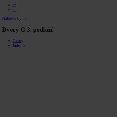
cz
en
Nabídka bydlení
Dvory G 3. podlaží
Dvory
Jádro G