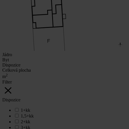
Jádro
Byt
Dispozice
Celková plocha
2
m
Filter
Dispozice
1+kk
1,5+kk
2+kk
3+kk