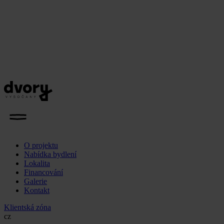
O projektu
Nabídka bydlení
Lokalita
Financování
Galerie
Kontakt
Klientská zóna
cz