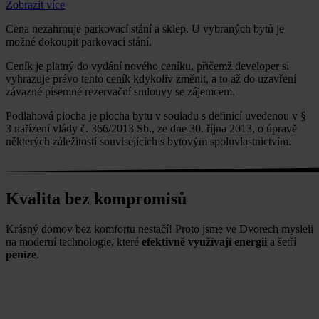
Zobrazit více
Cena nezahrnuje parkovací stání a sklep. U vybraných bytů je
možné dokoupit parkovací stání.
Ceník je platný do vydání nového ceníku, přičemž developer si
vyhrazuje právo tento ceník kdykoliv změnit, a to až do uzavření
závazné písemné rezervační smlouvy se zájemcem.
Podlahová plocha je plocha bytu v souladu s definicí uvedenou v §
3 nařízení vlády č. 366/2013 Sb., ze dne 30. října 2013, o úpravě
některých záležitostí souvisejících s bytovým spoluvlastnictvím.
Kvalita bez
kompromisů
Krásný domov bez komfortu nestačí! Proto jsme ve Dvorech mysleli
na moderní technologie, které
efektivně využívají energii
a šetří
peníze
.