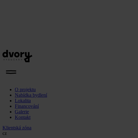
O projektu
Nabídka bydlení
Lokalita
Financování
Galerie
Kontakt
Klientská zóna
cz