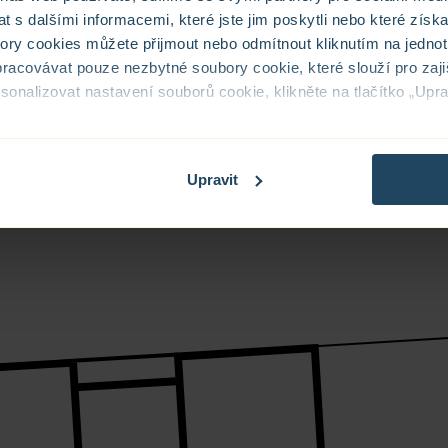
 s dalšími informacemi, které jste jim poskytli nebo které získa
bory cookies můžete přijmout nebo odmítnout kliknutím na jednotl
racovávat pouze nezbytné soubory cookie, které slouží pro zaji
nalizovat nastavení souborů cookie, klikněte na tlačítko „Uprav
sobních údajů – COOKIES
Upravit