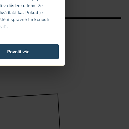
li v důsledku toho, že
ivá tlačítka. Pokud je
štění správné funkčnosti
it“.
Povolit vše