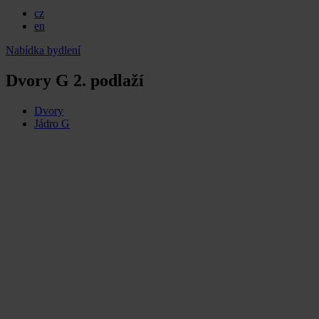
cz
en
Nabídka bydlení
Dvory G 2. podlaží
Dvory
Jádro G