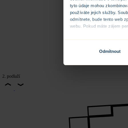
tyto údaje mohou zkombinovat
používáte jejich služby. Sou
odmítnete, bude tento web zp
webu. Pokud máte zájem perso
Informace o zpracování o
Odmítnout
2. podlaží