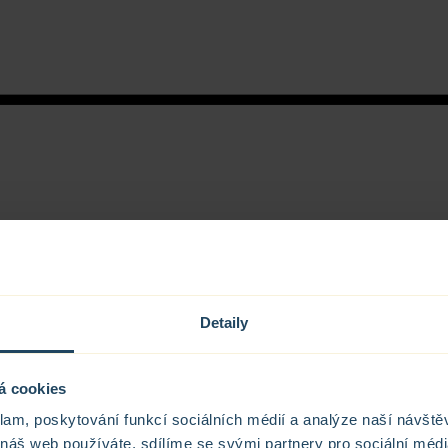
Detaily
á cookies
klam, poskytování funkcí sociálních médií a analýze naší návšt
 náš web používáte, sdílíme se svými partnery pro sociální média