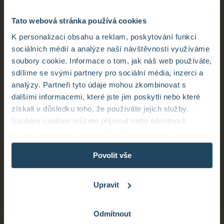
Tato webová stránka používá cookies
K personalizaci obsahu a reklam, poskytování funkcí
sociálních médií a analýze naší návštěvnosti využíváme
soubory cookie. Informace o tom, jak náš web používáte,
sdílíme se svými partnery pro sociální média, inzerci a
analýzy. Partneři tyto údaje mohou zkombinovat s
dalšími informacemi, které jste jim poskytli nebo které
získali v důsledku toho, že používáte jejich služby.
Soubory cookies můžete přijmout nebo odmítnout
kliknutím na jednotlivá tlačítka. Pokud je odmítnete, bude
tento web zpracovávat pouze nezbytné soubory cookie,
Povolit vše
které slouží pro zajištění správné funkčnosti webu.
Pokud máte zájem personalizovat nastavení souborů
cookie, klikněte na tlačítko „Upravit“.
Upravit
Odmítnout
Informace o zpracování osobních údajů – COOKIES