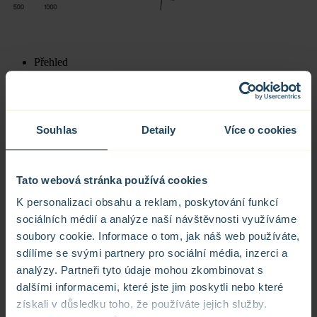
Přehled
Podlahová plocha bytu
44 m²
2.
podlaží
Souhlas
Detaily
Více o cookies
2
+kk
Jádro
C
Chodba
Tato webová stránka používá cookies
2,3 m²
Koupelna + WC
K personalizaci obsahu a reklam, poskytování funkcí
4,9 m²
sociálních médií a analýze naší návštěvnosti využíváme
Obývací pokoj + KK
22,6 m²
soubory cookie. Informace o tom, jak náš web používáte,
Ložnice
sdílíme se svými partnery pro sociální média, inzerci a
12,4 m²
analýzy. Partneři tyto údaje mohou zkombinovat s
Balkon
6,9 m²
dalšími informacemi, které jste jim poskytli nebo které
Užitná plocha bytu
získali v důsledku toho, že používáte jejich služby.
42,3 m²