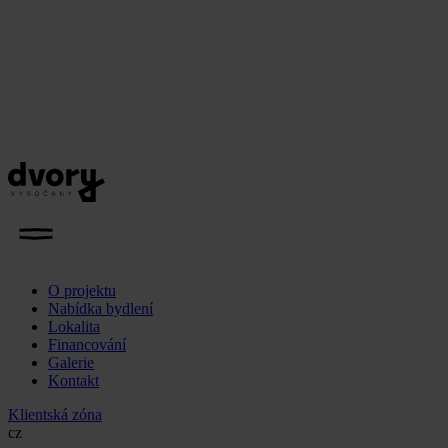
O projektu
Nabídka bydlení
Lokalita
Financování
Galerie
Kontakt
Klientská zóna
cz