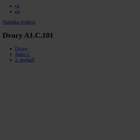
cz
en
Nabídka bydlení
Dvory A1.C.101
Dvory
Jádro C
2. podlaží